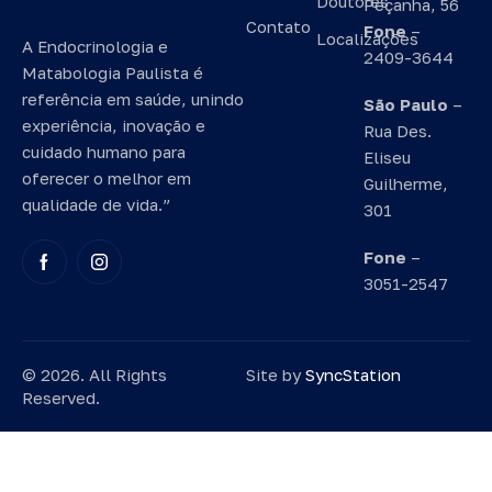
Doutores
Peçanha, 56
Contato
Fone
–
Localizações
A Endocrinologia e
2409-3644
Matabologia Paulista é
referência em saúde, unindo
São Paulo
–
experiência, inovação e
Rua Des.
cuidado humano para
Eliseu
oferecer o melhor em
Guilherme,
qualidade de vida.”
301
Fone
–
3051-2547
© 2026. All Rights
Site by
SyncStation
Reserved.