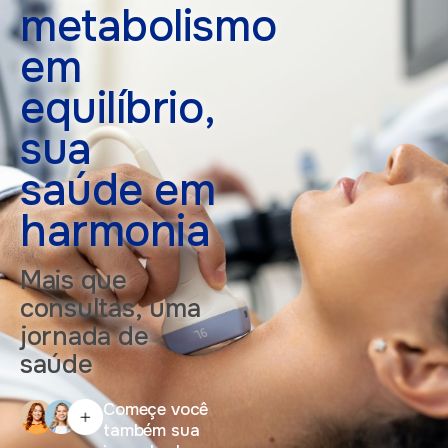
metabolismo
em
equilíbrio,
sua
saúde
em
harmonia
Mais que
consultas, uma
jornada de
saúde
Começe você
também sua